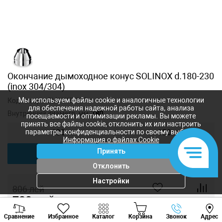
Окончание дымоходное конус SOLINOX d.180-230
(inox 304/304)
Мы используем файлы cookie и аналогичные технологии
Код товара:
SLXAKS-180
для обеспечения надежной работы сайта, анализа
Внутренний диаметр, мм:
180
посещаемости и оптимизации рекламы. Вы можете
принять все файлы cookie, отклонить их или настроить
параметры конфиденциальности по своему выбору.
130
150
Информация о файлах Cookie
Принять
180
Отклонить
Настройки
806
лей
720
лей
-
+
Viber
Whatsapp
Tele
Сравнение
Избранное
Каталог
Корзина
Звонок
Адрес
+373