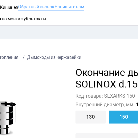
Обратный звонок
Напишите нам
, Кишинев
и по монтажу
Контакты
топления
Дымоходы из нержавейки
Окончание д
SOLINOX d.15
Код товара:
SLXARKS-150
Внутренний диаметр, мм:
1
130
150