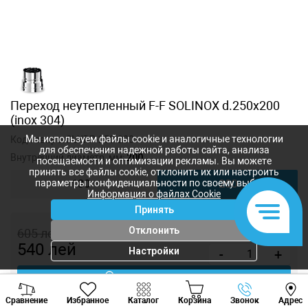
Переход неутепленный F-F SOLINOX d.250x200
(inox 304)
Мы используем файлы cookie и аналогичные технологии
Код товара:
SLXRP-250-200
для обеспечения надежной работы сайта, анализа
Внутренний диаметр, мм:
200
посещаемости и оптимизации рекламы. Вы можете
принять все файлы cookie, отклонить их или настроить
параметры конфиденциальности по своему выбору.
180
200
Информация о файлах Cookie
Принять
Отклонить
605
лей
540
лей
Настройки
-
+
Купить в 1 клик
Viber
Whatsapp
Tele
Сравнение
Избранное
Каталог
Корзина
Звонок
Адрес
+373