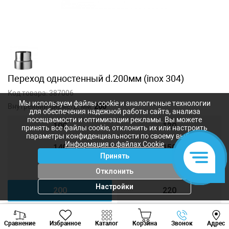
Переход одностенный d.200мм (inox 304)
Код товара:
387006
Мы используем файлы cookie и аналогичные технологии
Внутренний диаметр, мм:
200
для обеспечения надежной работы сайта, анализа
посещаемости и оптимизации рекламы. Вы можете
100
120
принять все файлы cookie, отклонить их или настроить
параметры конфиденциальности по своему выбору.
Информация о файлах Cookie
140
150
Принять
160
180
Отклонить
Настройки
200
220
250
300
Viber
Whatsapp
Tele
Сравнение
Избранное
Каталог
Корзина
Звонок
Адрес
+373