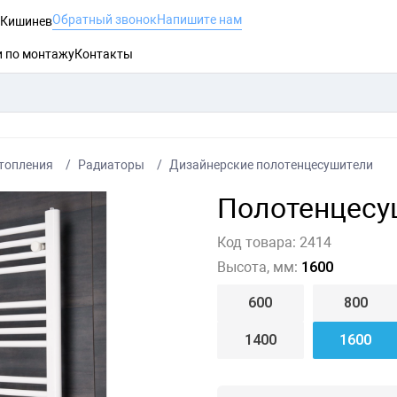
Обратный звонок
Напишите нам
, Кишинев
и по монтажу
Контакты
топления
Радиаторы
Дизайнерские полотенцесушители
Полотенцесу
Код товара:
2414
Высота, мм:
1600
600
800
1400
1600