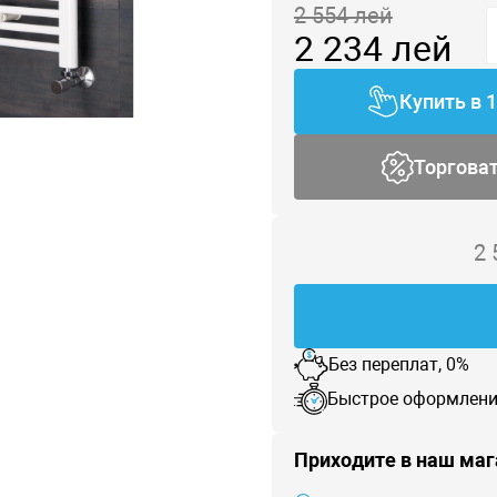
2 554
лей
2 234
лей
Купить в 
Торгова
2
Без переплат, 0%
Быстрое оформлени
Приходите в наш маг