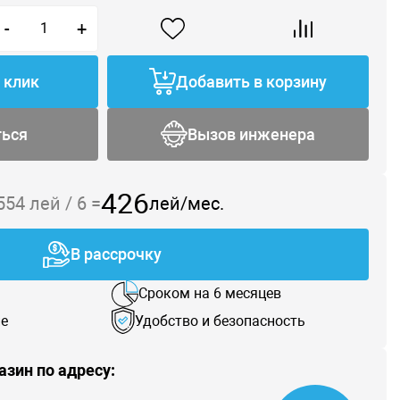
-
+
1 клик
Добавить в корзину
ться
Вызов инженера
426
 554
лей /
6
=
лей/мес.
В рассрочку
Сроком на 6 месяцев
е
Удобство и безопасность
азин по адресу: