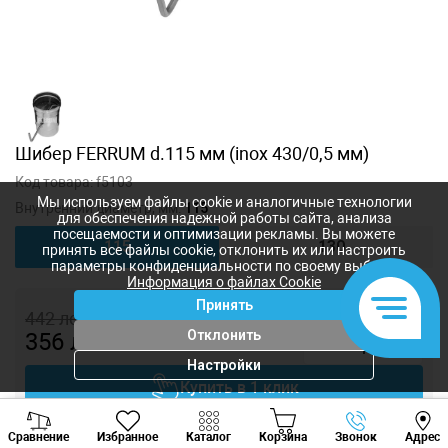
Шибер FERRUM d.115 мм (inox 430/0,5 мм)
Код товара:
f5103
Мы используем файлы cookie и аналогичные технологии
Внутренний диаметр, мм:
115
для обеспечения надежной работы сайта, анализа
посещаемости и оптимизации рекламы. Вы можете
115
130
принять все файлы cookie, отклонить их или настроить
параметры конфиденциальности по своему выбору.
Информация о файлах Cookie
Принять
442
лей
Отклонить
356
лей
-
+
Настройки
Купить в 1 клик
Viber
Whatsapp
Tele
Добавить в корзину
Сравнение
Избранное
Каталог
Корзина
Звонок
Адрес
+373