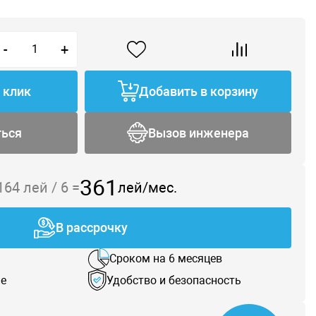
-
+
1 клик
Добавить в корзину
ться
Вызов инженера
361
 164
лей /
6
=
лей/мес.
В рассрочку
Сроком на 6 месяцев
е
Удобство и безопасность