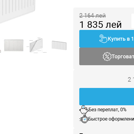
2 164
лей
1 835
лей
Купить в 
Торгова
2
Без переплат, 0%
Быстрое оформлени