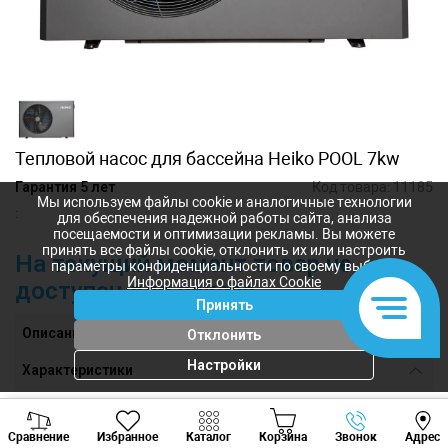
Тепловой насос для бассейна Heiko POOL 7kw
Гарантия 5 лет
Код товара:
11185
Мы используем файлы cookie и аналогичные технологии
:
для обеспечения надежной работы сайта, анализа
посещаемости и оптимизации рекламы. Вы можете
принять все файлы cookie, отклонить их или настроить
На текущий момент товар не
параметры конфиденциальности по своему выбору.
Информация о файлах Cookie
доступен для заказа
Принять
Описание
Отклонить
Настройки
Характеристики
Мощность, кВт
7,0
Viber
Whatsapp
Tele
Сравнение
Избранное
Каталог
Корзина
Звонок
Адрес
Вес, кг
43,0
+373