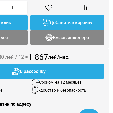
-
+
1 клик
Добавить в корзину
ться
Вызов инженера
1 867
00
лей /
12
=
лей/мес.
В рассрочку
Сроком на 12 месяцев
е
Удобство и безопасность
азин по адресу: