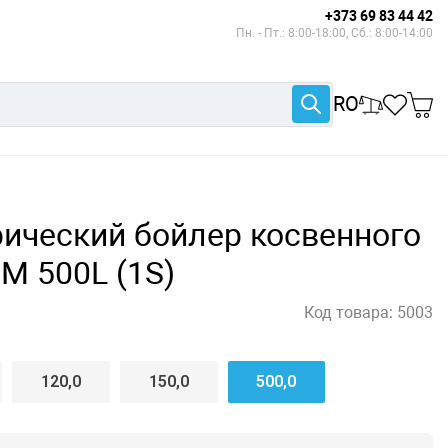
+373 69 83 44 42
Пн. - Пт.: 8:00-18:00, Сб.: 8:00-14:00
RO
ический бойлер косвенного
M 500L (1S)
Код товара:
5003
120,0
150,0
500,0