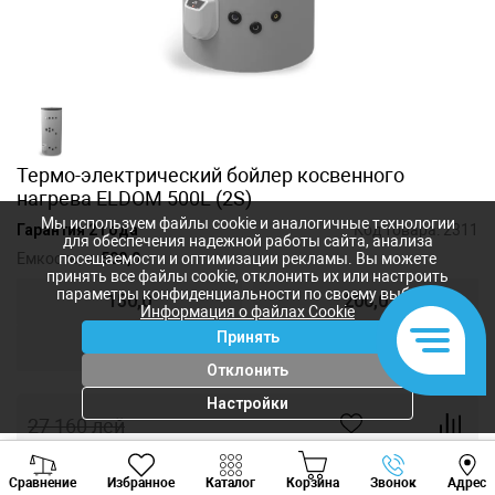
Термо-электрический бойлер косвенного
нагрева ELDOM 500L (2S)
Мы используем файлы cookie и аналогичные технологии
Гарантия 2 года
Код товара:
2311
для обеспечения надежной работы сайта, анализа
Емкость, л:
500,0
посещаемости и оптимизации рекламы. Вы можете
принять все файлы cookie, отклонить их или настроить
параметры конфиденциальности по своему выбору.
150,0
200,0
Информация о файлах Cookie
Принять
300,0
500,0
Отклонить
Настройки
27 160
лей
24 250
лей
-
+
Viber
Whatsapp
Tele
Сравнение
Избранное
Каталог
Корзина
Звонок
Адрес
+373