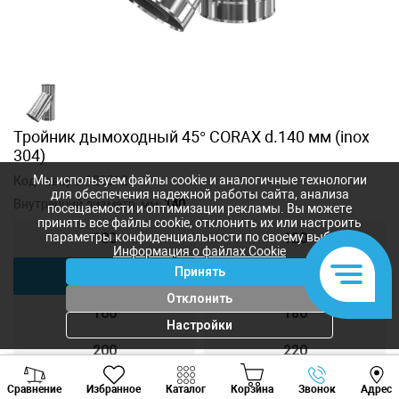
Тройник дымоходный 45° CORAX d.140 мм (inox
304)
Мы используем файлы cookie и аналогичные технологии
Код товара:
123312
для обеспечения надежной работы сайта, анализа
Внутренний диаметр, мм:
140
посещаемости и оптимизации рекламы. Вы можете
принять все файлы cookie, отклонить их или настроить
параметры конфиденциальности по своему выбору.
100
120
Информация о файлах Cookie
Принять
140
150
Отклонить
160
180
Настройки
200
220
Viber
Whatsapp
Tele
250
300
Сравнение
Избранное
Каталог
Корзина
Звонок
Адрес
+373