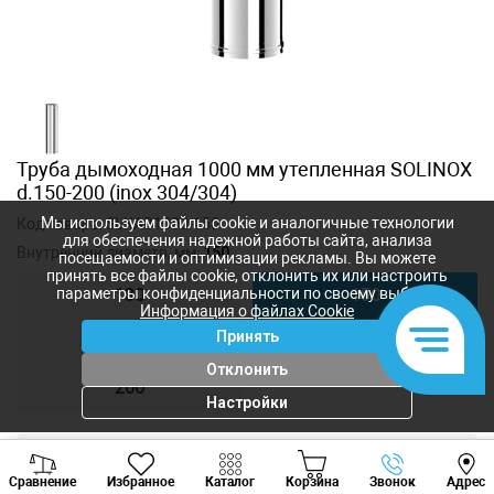
Труба дымоходная 1000 мм утепленная SOLINOX
d.150-200 (inox 304/304)
Мы используем файлы cookie и аналогичные технологии
Код товара:
SLXAB1000-150
для обеспечения надежной работы сайта, анализа
Внутренний диаметр, мм:
150
посещаемости и оптимизации рекламы. Вы можете
принять все файлы cookie, отклонить их или настроить
параметры конфиденциальности по своему выбору.
130
150
Информация о файлах Cookie
Принять
180
200
Отклонить
200
Настройки
Viber
Whatsapp
Tele
1 814
лей
Сравнение
Избранное
Каталог
Корзина
Звонок
Адрес
1 620
лей
+373