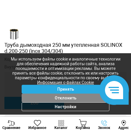
Труба дымоходная 250 мм утепленная SOLINOX
d.200-250 (inox 304/304)
Мы используем файлы cookie и аналогичные технологии
Код товара:
SLXAB250-200
для обеспечения надежной работы сайта, анализа
Внутренний диаметр, мм:
200
посещаемости и оптимизации рекламы. Вы можете
принять все файлы cookie, отклонить их или настроить
параметры конфиденциальности по своему выбору.
130
150
Информация о файлах Cookie
Принять
180
200
Отклонить
200
Настройки
Viber
Whatsapp
Tele
918
лей
Сравнение
Избранное
Каталог
Корзина
Звонок
Адрес
820
лей
+373