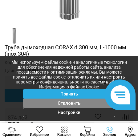
Труба дымоходная CORAX d.300 мм, L-1000 мм
(inox 304)
Мы используем файлы cookie и аналогичные технологии
Код товара:
56850
для обеспечения надежной работы сайта, анализа
Длина, мм:
1000
посещаемости и оптимизации рекламы. Вы можете
принять все файлы cookie, отклонить их или настроить
параметры конфиденциальности по своему выбору.
250
500
Информация о файлах Cookie
Принять
1000
Отклонить
Настройки
874
лей
780
лей
-
+
Viber
Whatsapp
Tele
Сравнение
Избранное
Каталог
Корзина
Звонок
Адрес
+373