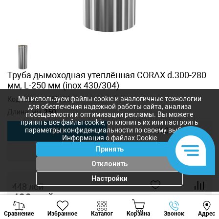
Труба дымоходная утеплённая CORAX d.300-280
мм, L-250 мм (inox 430/304)
Мы используем файлы cookie и аналогичные технологии
Код товара:
1621866
для обеспечения надежной работы сайта, анализа
Длина, мм:
250
посещаемости и оптимизации рекламы. Вы можете
принять все файлы cookie, отклонить их или настроить
параметры конфиденциальности по своему выбору.
250
500
Информация о файлах Cookie
Принять
1000
Отклонить
Настройки
448
лей
400
лей
-
+
Viber
Whatsapp
Tele
Сравнение
Избранное
Каталог
Корзина
Звонок
Адрес
+373