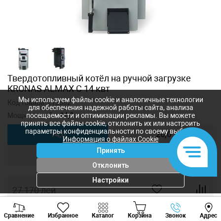
Твердотопливный котёл на ручной загрузке
KRONAS ALMAX C 14 квт
Мы используем файлы cookie и аналогичные технологии
Код товара:
213582
для обеспечения надежной работы сайта, анализа
Мощность, кВт:
14,0
посещаемости и оптимизации рекламы. Вы можете
принять все файлы cookie, отклонить их или настроить
параметры конфиденциальности по своему выбору.
14,0
20,0
Информация о файлах Cookie
Принять
25,0
Отклонить
Настройки
27 170
лей
24 700
лей
-
+
Viber
Whatsapp
Tele
Сравнение
Избранное
Каталог
Корзина
Звонок
Адрес
+373