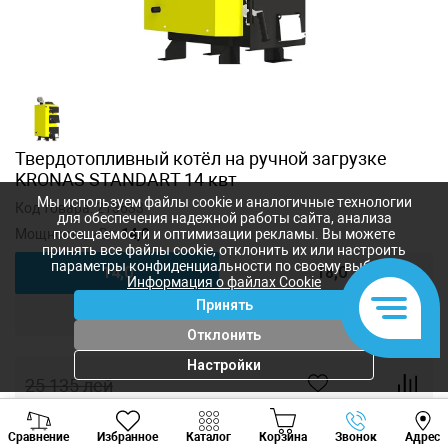
Твердотопливный котёл на ручной загрузке
KRONAS STANDART 14 квт
Мы используем файлы cookie и аналогичные технологии
Код товара:
213633
для обеспечения надежной работы сайта, анализа
Мощность, кВт:
14,0
посещаемости и оптимизации рекламы. Вы можете
принять все файлы cookie, отклонить их или настроить
параметры конфиденциальности по своему выбору.
14,0
18,0
Информация о файлах Cookie
Принять
22,0
26,0
Отклонить
Настройки
25 135
лей
22 850
лей
-
+
Viber
Whatsapp
Tele
Сравнение
Избранное
Каталог
Корзина
Звонок
Адрес
+373