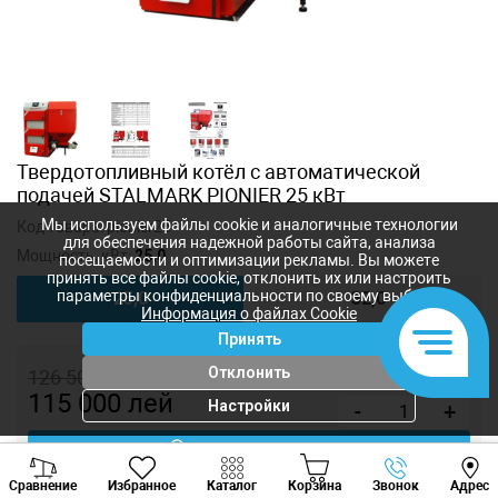
Твердотопливный котёл с автоматической
подачей STALMARK PIONIER 25 кВт
Мы используем файлы cookie и аналогичные технологии
Код товара:
pionier25
для обеспечения надежной работы сайта, анализа
Мощность, кВт:
25,0
посещаемости и оптимизации рекламы. Вы можете
принять все файлы cookie, отклонить их или настроить
параметры конфиденциальности по своему выбору.
25,0
32,0
Информация о файлах Cookie
Принять
Отклонить
126 500
лей
115 000
лей
Настройки
-
+
Купить в 1 клик
Viber
Whatsapp
Tele
Сравнение
Избранное
Каталог
Корзина
Звонок
Адрес
+373