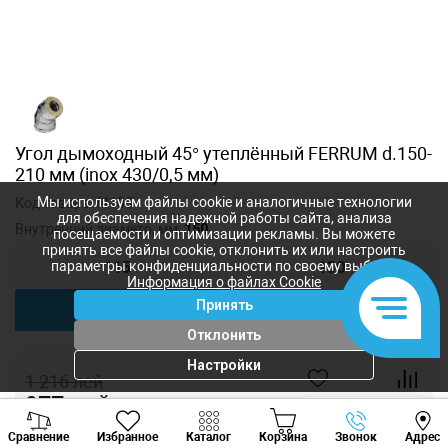
Угол дымоходный 45° утеплённый FERRUM d.150-
210 мм (inox 430/0,5 мм)
Мы используем файлы cookie и аналогичные технологии
Код товара:
f4108
для обеспечения надежной работы сайта, анализа
Внутренний диаметр, мм:
150
посещаемости и оптимизации рекламы. Вы можете
принять все файлы cookie, отклонить их или настроить
параметры конфиденциальности по своему выбору.
115
130
Информация о файлах Cookie
Принять
150
180
Отклонить
Настройки
1 216
лей
977
лей
-
+
Viber
Whatsapp
Tele
Сравнение
Избранное
Каталог
Корзина
Звонок
Адрес
+373