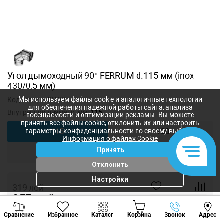
Угол дымоходный 90° FERRUM d.115 мм (inox
430/0,5 мм)
Мы используем файлы cookie и аналогичные технологии
Код товара:
f2403
для обеспечения надежной работы сайта, анализа
Внутренний диаметр, мм:
115
посещаемости и оптимизации рекламы. Вы можете
принять все файлы cookie, отклонить их или настроить
параметры конфиденциальности по своему выбору.
115
130
Информация о файлах Cookie
Принять
150
Отклонить
Настройки
319
лей
257
лей
-
+
Viber
Whatsapp
Tele
Сравнение
Избранное
Каталог
Корзина
Звонок
Адрес
+373