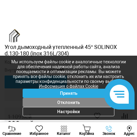
Угол дымоходный утепленный 45° SOLINOX
d.130-180 (inox 316L/304)
Мы используем файлы cookie и аналогичные технологии
Код товара:
SLXAD45-130(316L)
для обеспечения надежной работы сайта, анализа
Внутренний диаметр, мм:
130
посещаемости и оптимизации рекламы. Вы можете
принять все файлы cookie, отклонить их или настроить
параметры конфиденциальности по своему выбору.
130
150
Информация о файлах Cookie
Принять
180
200
Отклонить
Настройки
1 109
лей
990
лей
-
+
Viber
Whatsapp
Tele
Сравнение
Избранное
Каталог
Корзина
Звонок
Адрес
+373