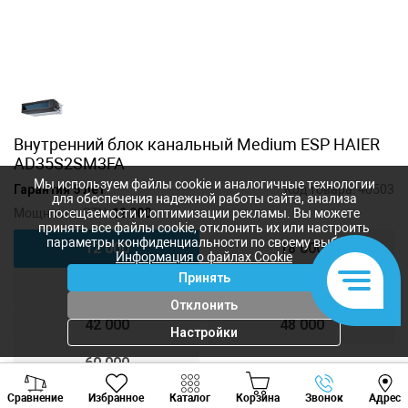
Внутренний блок канальный Medium ESP HAIER
AD35S2SM3FA
Мы используем файлы cookie и аналогичные технологии
Гарантия 5 лет
Код товара:
40503
для обеспечения надежной работы сайта, анализа
Мощность, BTU:
12 000
посещаемости и оптимизации рекламы. Вы можете
принять все файлы cookie, отклонить их или настроить
параметры конфиденциальности по своему выбору.
12 000
18 000
Информация о файлах Cookie
Принять
24 000
36 000
Отклонить
42 000
48 000
Настройки
60 000
Viber
Whatsapp
Tele
Сравнение
Избранное
Каталог
Корзина
Звонок
Адрес
+373