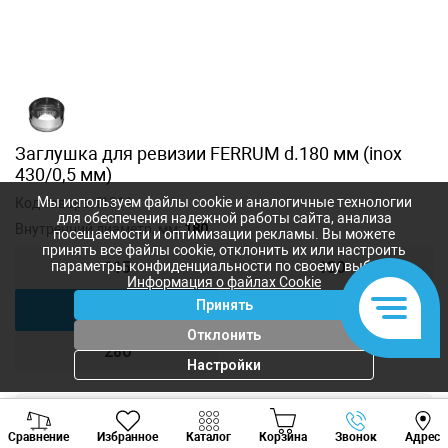
Заглушка для ревизии FERRUM d.180 мм (inox
430/0,5 мм)
Мы используем файлы cookie и аналогичные технологии
Код товара:
f1311
для обеспечения надежной работы сайта, анализа
Внутренний диаметр, мм:
180
посещаемости и оптимизации рекламы. Вы можете
принять все файлы cookie, отклонить их или настроить
параметры конфиденциальности по своему выбору.
115
130
Информация о файлах Cookie
Принять
180
200
Отклонить
280
Настройки
Viber
Whatsapp
Tele
221
лей
Сравнение
Избранное
Каталог
Корзина
Звонок
Адрес
177
лей
+373