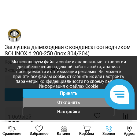
Заглушка дымоходная с конденсатоотводчиком
SOLINOX d.200-250 (inox 304/304)
Мы используем файлы cookie и аналогичные технологии
Код товара:
SLXAYT-200
для обеспечения надежной работы сайта, анализа
Внешний диаметр, мм:
250
посещаемости и оптимизации рекламы. Вы можете
принять все файлы cookie, отклонить их или настроить
параметры конфиденциальности по своему выбору.
180
200
Информация о файлах Cookie
Принять
250
300
Отклонить
Настройки
1 069
лей
859
лей
-
+
Viber
Whatsapp
Tele
Сравнение
Избранное
Каталог
Корзина
Звонок
Адрес
+373