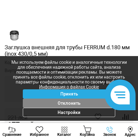
Заглушка внешняя для трубы FERRUM d.180 мм
(inox 430/0,5 мм)
Мы используем файлы cookie и аналогичные технологии
Код товара:
f1211
для обеспечения надежной работы сайта, анализа
Внутренний диаметр, мм:
180
посещаемости и оптимизации рекламы. Вы можете
принять все файлы cookie, отклонить их или настроить
параметры конфиденциальности по своему выбору.
115
130
Информация о файлах Cookie
Принять
150
180
Отклонить
Настройки
221
лей
177
лей
-
+
Viber
Whatsapp
Tele
Сравнение
Избранное
Каталог
Корзина
Звонок
Адрес
+373