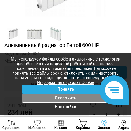
Алюминиевый радиатор Ferroli 600 HP
Код товара:
85834
Мы используем файлы cookie и аналогичные технологии
Межосевое расстояние, мм:
500
для обеспечения надежной работы сайта, анализа
посещаемости и оптимизации рекламы. Вы можете
350
500
принять все файлы cookie, отклонить их или настроить
параметры конфиденциальности по своему выбору.
Информация о файлах Cookie
600
700
Принять
Отклонить
291
лей
Настройки
234
лей
-
+
Viber
Whatsapp
Tele
Купить в 1 клик
Сравнение
Избранное
Каталог
Корзина
Звонок
Адрес
+373