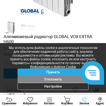
Алюминиевый радиатор GLOBAL VOX EXTRA
H600
Мы используем файлы cookie и аналогичные технологии
Код товара:
VXE06001010
для обеспечения надежной работы сайта, анализа
Межосевое расстояние, мм:
600
посещаемости и оптимизации рекламы. Вы можете
принять все файлы cookie, отклонить их или настроить
параметры конфиденциальности по своему выбору.
350
500
Информация о файлах Cookie
Принять
600
800
Отклонить
Настройки
541
лей
473
лей
-
+
Viber
Whatsapp
Tele
Сравнение
Избранное
Каталог
Корзина
Звонок
Адрес
+373