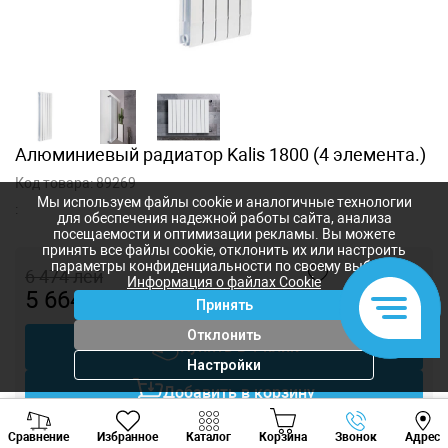
Алюминиевый радиатор Kalis 1800 (4 элемента.)
Код товара:
89269
Мы используем файлы cookie и аналогичные технологии
:
для обеспечения надежной работы сайта, анализа
посещаемости и оптимизации рекламы. Вы можете
принять все файлы cookie, отклонить их или настроить
параметры конфиденциальности по своему выбору.
6 474
лей
Информация о файлах Cookie
5 664
лей
-
+
Принять
Отклонить
Купить в 1 клик
Настройки
Добавить в корзину
Viber
Whatsapp
Tele
Торговаться
Сравнение
Избранное
Каталог
Корзина
Звонок
Адрес
+373