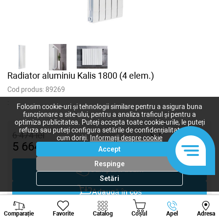
Radiator aluminiu Kalis 1800 (4 elem.)
Cod produs:
89269
:
Folosim cookie-uri și tehnologii similare pentru a asigura buna
funcționare a site-ului, pentru a analiza traficul și pentru a
optimiza publicitatea. Puteți accepta toate cookie-urile, le puteți
refuza sau puteți configura setările de confidențialitate după
6 474
lei
cum doriți.
Informații despre cookie
5 664
lei
-
+
Accept
Respinge
Cumpără acum
Setări
Adaugă în coș
Viber
Whatsapp
Tele
Negociază
Comparație
Favorite
Catalog
Coșul
Apel
Adresa
+373