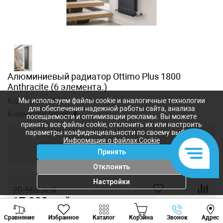
Алюминиевый радиатор Ottimo Plus 1800
Anthracite (6 элемента.)
Мы используем файлы cookie и аналогичные технологии
Код товара:
88827
для обеспечения надежной работы сайта, анализа
Количество секций:
6
посещаемости и оптимизации рекламы. Вы можете
принять все файлы cookie, отклонить их или настроить
параметры конфиденциальности по своему выбору.
1
4
Информация о файлах Cookie
Принять
5
6
Отклонить
Настройки
20 563
лей
17 993
лей
-
+
Viber
Whatsapp
Tele
Сравнение
Избранное
Каталог
Корзина
Звонок
Адрес
+373