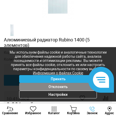
Алюминиевый радиатор Rubino 1400 (5
элементов)
Мы используем файлы cookie и аналогичные технологии
Код товара:
8184
для обеспечения надежной работы сайта, анализа
Количество секций:
5
посещаемости и оптимизации рекламы. Вы можете
принять все файлы cookie, отклонить их или настроить
параметры конфиденциальности по своему выбору.
3
4
Информация о файлах Cookie
Принять
5
Отклонить
Настройки
10 417
лей
9 301
лей
-
+
Viber
Whatsapp
Tele
Сравнение
Избранное
Каталог
Корзина
Звонок
Адрес
+373