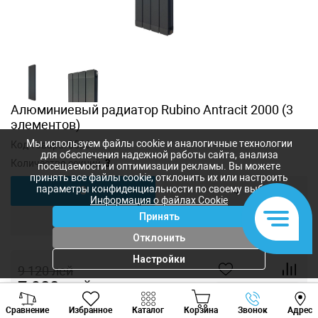
Алюминиевый радиатор Rubino Antracit 2000 (3
элементов)
Мы используем файлы cookie и аналогичные технологии
Код товара:
8523
для обеспечения надежной работы сайта, анализа
Количество секций:
3
посещаемости и оптимизации рекламы. Вы можете
принять все файлы cookie, отклонить их или настроить
параметры конфиденциальности по своему выбору.
3
4
Информация о файлах Cookie
Принять
5
6
Отклонить
Настройки
9 120
лей
7 980
лей
-
+
Viber
Whatsapp
Tele
Сравнение
Избранное
Каталог
Корзина
Звонок
Адрес
+373