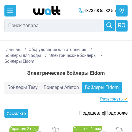
+373 68 55 82 55
RO
Главная
Оборудование для отопления
Бойлеры для воды
Электрические бойлеры
Бойлеры Eldom
Электрические бойлеры Eldom
Бойлеры Tesy
Бойлеры Ariston
Бойлеры Eldom
Бойлеры DemirDokum
Бойлеры Atlantic
Развернуть
Бойлеры Bosch
Бойлеры Baxi
Бойлеры Zeus
Подешевле
Подороже
|
Фильтр
Бойлеры ItalTermo
Бойлеры Zanussi
Гарантия 2 года
Гарантия 2 года