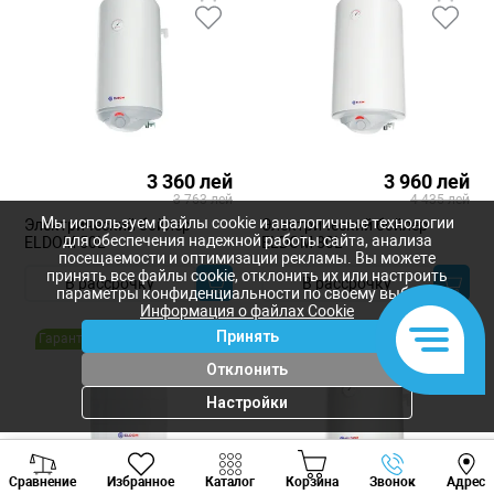
Вертикальные бойлеры
Горизонтальные бойлеры
Плоские бойлеры
Бойлеры Slim
Бойлеры с сухим тэном
Бойлеры 30 литров
Бойлеры 50 литров
Бойлеры 80 литров
Бойлеры 100 литров
3 360 лей
3 960 лей
3 763 лей
4 435 лей
Мы используем файлы cookie и аналогичные технологии
Электрический бойлер
Электрический бойлер
для обеспечения надежной работы сайта, анализа
ELDOM 50L
ELDOM 80L
посещаемости и оптимизации рекламы. Вы можете
принять все файлы cookie, отклонить их или настроить
В рассрочку
В рассрочку
параметры конфиденциальности по своему выбору.
Информация о файлах Cookie
Принять
Гарантия 2 года
Гарантия 2 года
Отклонить
Настройки
Viber
Whatsapp
Tele
Сравнение
Избранное
Каталог
Корзина
Звонок
Адрес
+373