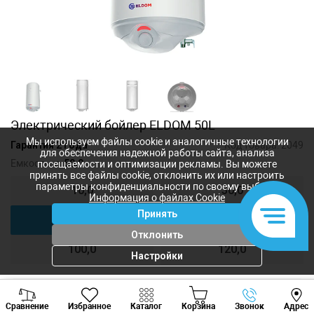
Электрический бойлер ELDOM 50L
Мы используем файлы cookie и аналогичные технологии
Гарантия 2 года
Код товара:
2049
для обеспечения надежной работы сайта, анализа
Емкость, л:
50,0
посещаемости и оптимизации рекламы. Вы можете
принять все файлы cookie, отклонить их или настроить
параметры конфиденциальности по своему выбору.
10,0
30,0
Информация о файлах Cookie
Принять
50,0
80,0
Отклонить
100,0
120,0
Настройки
Viber
Whatsapp
Tele
3 763
лей
Сравнение
Избранное
Каталог
Корзина
Звонок
Адрес
+373