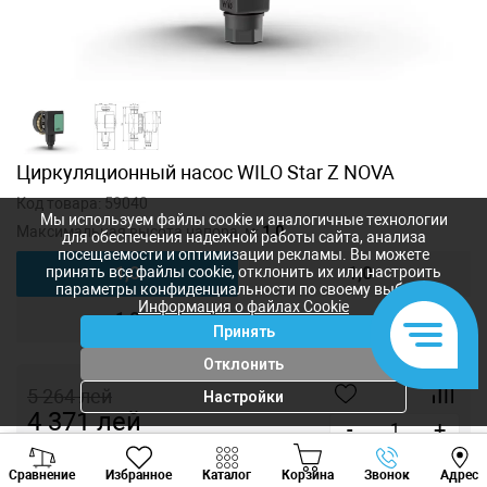
Циркуляционный насос WILO Star Z NOVA
Код товара:
59040
Мы используем файлы cookie и аналогичные технологии
Максимальная высота напора, м:
1,0
для обеспечения надежной работы сайта, анализа
посещаемости и оптимизации рекламы. Вы можете
1,0
1,0
принять все файлы cookie, отклонить их или настроить
параметры конфиденциальности по своему выбору.
Информация о файлах Cookie
1,0
Принять
Отклонить
5 264
лей
Настройки
4 371
лей
-
+
Viber
Whatsapp
Tele
Купить в 1 клик
Сравнение
Избранное
Каталог
Корзина
Звонок
Адрес
+373