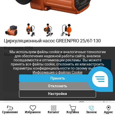
Циркуляционный насос GREENPRO 25/6T-130
Код товара:
2054
Мы используем файлы cookie и аналогичные технологии
Максимальная высота напора, м:
6,0
для обеспечения надежной работы сайта, анализа
посещаемости и оптимизации рекламы. Вы можете
4,0
6,0
принять все файлы cookie, отклонить их или настроить
параметры конфиденциальности по своему выбору.
Информация о файлах Cookie
6,0
6,0
Принять
8,0
8,0
Отклонить
Настройки
1 411
лей
Viber
Whatsapp
Tele
1 172
лей
-
+
Сравнение
Избранное
Каталог
Корзина
Звонок
Адрес
+373