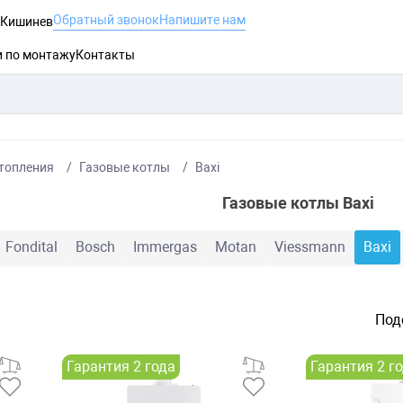
Обратный звонок
Напишите нам
, Кишинев
и по монтажу
Контакты
топления
Газовые котлы
Baxi
Газовые котлы Baxi
Fondital
Bosch
Immergas
Motan
Viessmann
Baxi
Конденсационные
Двухконтурные
Одноконтурные
Под
Гарантия 2 года
Гарантия 2 г