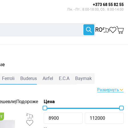
+373 68 55 82 55
Пн. - Пт.: 8:00-18:00, Сб.: 8:00-14:00
RO
ые
Ferroli
Buderus
Airfel
E.C.A
Baymak
Турбированные
Конвекционные
Развернуть
ешевле
Подороже
Цена
|
ет