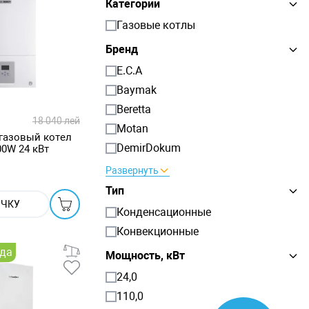
Категории
Газовые котлы
Бренд
E.C.A
Baymak
Beretta
18 040 лей
Motan
газовый котел
DemirDokum
0W 24 кВт
Развернуть
Тип
ОЧКУ
Конденсационные
Конвекционные
ода
Мощность, кВт
24,0
110,0