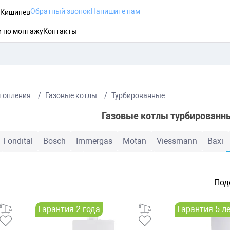
Обратный звонок
Напишите нам
, Кишинев
и по монтажу
Контакты
топления
Газовые котлы
Турбированные
Газовые котлы турбированн
Fondital
Bosch
Immergas
Motan
Viessmann
Baxi
Конденсационные
Двухконтурные
Одноконтурные
Под
Гарантия 2 года
Гарантия 5 л