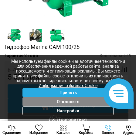
Гидрофор Marina CAM 100/25
Гарантия 2 года
Код товара:
519
Мы используем файлы cookie и аналогичные технологии
для обеспечения надежной работы сайта, анализа
6 709
лей
посещаемости и оптимизации рекламы. Вы можете
5 571
лей
принять все файлы cookie, отклонить их или настроить
-
+
параметры конфиденциальности по своему выбору.
Информация о файлах Cookie
Купить в 1 клик
Принять
Отклонить
Добавить в корзину
Настройки
Торговаться
Viber
Whatsapp
Tele
Сравнение
Избранное
Вызов инженера
Каталог
Корзина
Звонок
Адрес
+373