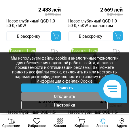
2 483 лей
2 669 лей
2 990 лей
3 214 лей
Насос глубинный QGD 1,0-
Насос глубинный QGD 1,0-
50-0,75KW
50-0,75KW с поплавком
В рассрочку
В рассрочку
Гарантия 1 год
Гарантия 1 год
Мы используем файлы cookie и аналогичные технологии
для обеспечения надежной работы сайта, анализа
посещаемости и оптимизации рекламы. Вы можете
принять все файлы cookie, отклонить их или настроить
параметры конфиденциальности по своему выбору.
Информация о файлах Cookie
Принять
Отклонить
2 576 лей
2 762 лей
Настройки
3 102 лей
3 326 лей
Насос глубинный QGD 1,5-
Насос глубинный QGD 1,5-
100-1,1KW
100-1,1KW с поплавком
Viber
Whatsapp
Tele
Сравнение
Избранное
Каталог
Корзина
Звонок
Адрес
В рассрочку
В рассрочку
+373