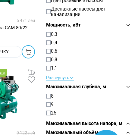
Центробежные насосы
Дренажные насосы для
канализации
5 471 лей
Мощность, кВт
na CAM 80/22
0,3
0,4
0,6
ОЧКУ
0,8
1,1
ода
Развернуть
Максимальная глубина, м
8
9
25
Максимальная высота напора, м
Максимальный объём, м³
9 122 лей