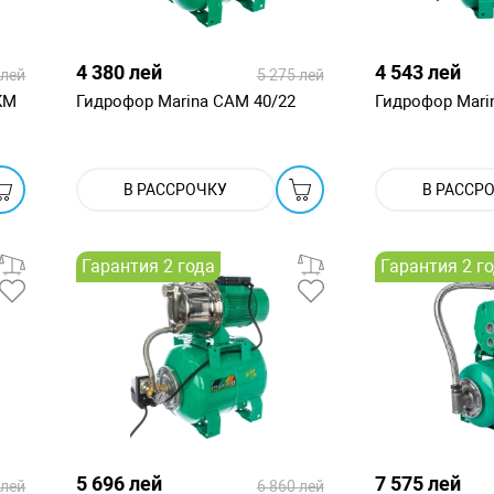
4 380 лей
4 543 лей
 лей
5 275 лей
KM
Гидрофор Marina CAM 40/22
Гидрофор Mari
В РАССРОЧКУ
В РАССР
Гарантия 2 года
Гарантия 2 г
5 696 лей
7 575 лей
 лей
6 860 лей