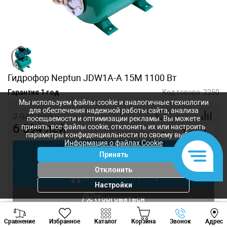
Гидрофор Neptun JDW1A-A 15M 1100 Вт
Гарантия 1 год
Код товара:
2250
Мы используем файлы cookie и аналогичные технологии
для обеспечения надежной работы сайта, анализа
7 941
лей
посещаемости и оптимизации рекламы. Вы можете
6 594
лей
принять все файлы cookie, отклонить их или настроить
-
+
параметры конфиденциальности по своему выбору.
Информация о файлах Cookie
Купить в 1 клик
Принять
Отклонить
Добавить в корзину
Настройки
Торговаться
Viber
Whatsapp
Tele
Вызов инженера
Сравнение
Избранное
Каталог
Корзина
Звонок
Адрес
+373