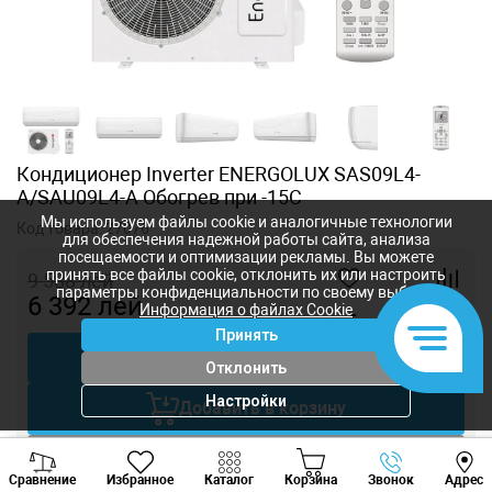
Кондиционер Inverter ENERGOLUX SAS09L4-
A/SAU09L4-A Обогрев при -15C
Мы используем файлы cookie и аналогичные технологии
Код товара:
27076
для обеспечения надежной работы сайта, анализа
посещаемости и оптимизации рекламы. Вы можете
принять все файлы cookie, отклонить их или настроить
9 588
лей
параметры конфиденциальности по своему выбору.
6 392
лей
Информация о файлах Cookie
-
+
Принять
Купить в 1 клик
Отклонить
Настройки
Добавить в корзину
Viber
Whatsapp
Tele
Торговаться
Сравнение
Избранное
Каталог
Корзина
Звонок
Адрес
+373