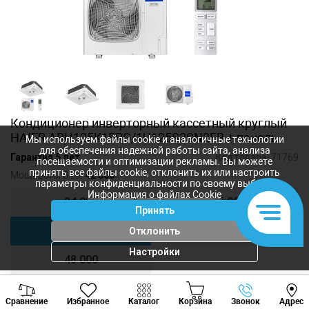
Кондиционер инверторный кассетный круглый
HAIER ABH125K1ERG/1U125S2SN2FB + панель
Мы используем файлы cookie и аналогичные технологии
для обеспечения надежной работы сайта, анализа
Гарантия 5 лет
Код товара:
71769
посещаемости и оптимизации рекламы. Вы можете
принять все файлы cookie, отклонить их или настроить
Мощность, BTU:
42 000
параметры конфиденциальности по своему выбору.
Информация о файлах Cookie
24 000
36 000
Принять
42 000
48 000
Отклонить
Настройки
48 000
Viber
Whatsapp
Tele
Сравнение
Избранное
Каталог
Корзина
Звонок
Адрес
+373