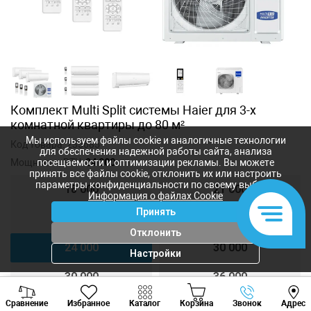
Комплект Multi Split системы Haier для 3-х
комнатной квартиры до 80 м²
Мы используем файлы cookie и аналогичные технологии
Код товара:
235685
для обеспечения надежной работы сайта, анализа
Мощность, BTU:
24 000
посещаемости и оптимизации рекламы. Вы можете
принять все файлы cookie, отклонить их или настроить
параметры конфиденциальности по своему выбору.
18 000
21 000
Информация о файлах Cookie
Принять
24 000
24 000
Отклонить
24 000
30 000
Настройки
30 000
36 000
Viber
Whatsapp
Tele
Сравнение
Избранное
Каталог
Корзина
Звонок
Адрес
36 000
36 000
+373