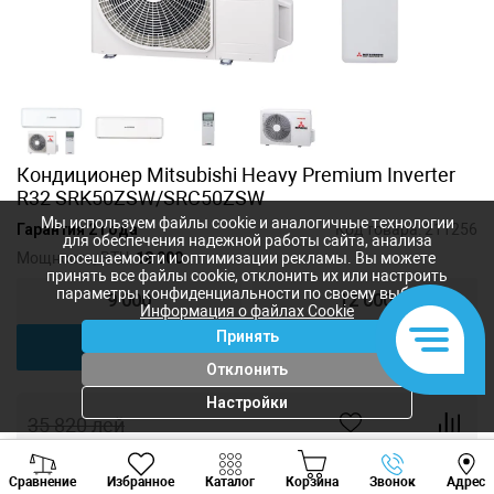
Кондиционер Mitsubishi Heavy Premium Inverter
R32 SRK50ZSW/SRC50ZSW
Мы используем файлы cookie и аналогичные технологии
Гарантия 2 года
Код товара:
211256
для обеспечения надежной работы сайта, анализа
Мощность, BTU:
18 000
посещаемости и оптимизации рекламы. Вы можете
принять все файлы cookie, отклонить их или настроить
параметры конфиденциальности по своему выбору.
9 000
12 000
Информация о файлах Cookie
Принять
18 000
Отклонить
Настройки
35 820
лей
28 656
лей
-
+
Viber
Whatsapp
Tele
Сравнение
Избранное
Каталог
Корзина
Звонок
Адрес
+373