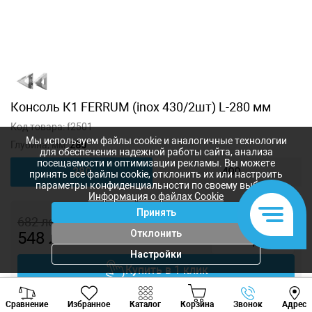
Консоль К1 FERRUM (inox 430/2шт) L-280 мм
Код товара:
f2501
Мы используем файлы cookie и аналогичные технологии
Глубина, мм:
280
для обеспечения надежной работы сайта, анализа
посещаемости и оптимизации рекламы. Вы можете
280
400
принять все файлы cookie, отклонить их или настроить
параметры конфиденциальности по своему выбору.
Информация о файлах Cookie
Принять
682
лей
Отклонить
548
лей
-
+
Настройки
Купить в 1 клик
Viber
Whatsapp
Tele
Добавить в корзину
Сравнение
Избранное
Каталог
Корзина
Звонок
Адрес
+373