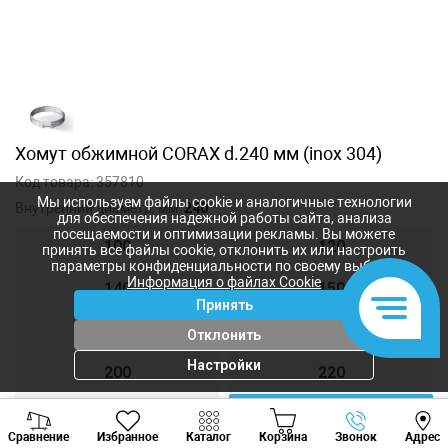
Хомут обжимной CORAX d.240 мм (inox 304)
Код товара:
357810
Мы используем файлы cookie и аналогичные технологии
Внутренний диаметр, мм:
240
для обеспечения надежной работы сайта, анализа
посещаемости и оптимизации рекламы. Вы можете
100
120
принять все файлы cookie, отклонить их или настроить
параметры конфиденциальности по своему выбору.
Информация о файлах Cookie
140
150
Принять
160
180
Отклонить
Настройки
200
220
230
240
Viber
Whatsapp
Tele
Сравнение
Избранное
Каталог
Корзина
Звонок
Адрес
+373