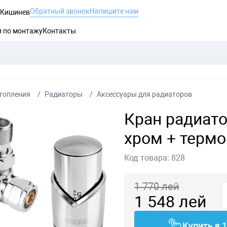
Обратный звонок
Напишите нам
, Кишинев
и по монтажу
Контакты
топления
Радиаторы
Аксессуары для радиаторов
Кран радиато
хром + термо
Код товара:
828
1 770
лей
1 548
лей
Купить в 