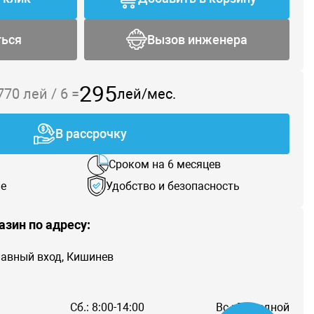
ться
Вызов инженера
295
 770
лей /
6
=
лей/мес.
В рассрочку
Сроком на 6 месяцев
е
Удобство и безопасность
азин по адресу:
главный вход, Кишинев
Сб.: 8:00-14:00
Вс.: Выходной