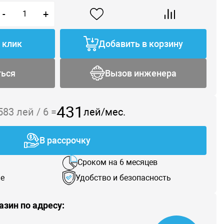
-
+
1 клик
Добавить в корзину
ться
Вызов инженера
431
 583
лей /
6
=
лей/мес.
В рассрочку
Сроком на 6 месяцев
е
Удобство и безопасность
азин по адресу: