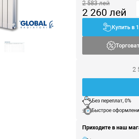
2 583
лей
2 260
лей
Купить в 
Торгова
2
Без переплат, 0%
Быстрое оформлени
Приходите в наш маг